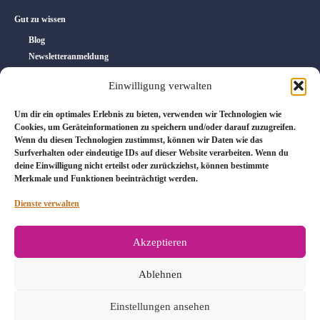
Gut zu wissen
Blog
Newsletteranmeldung
Kontakt
Einwilligung verwalten
Disclaimer
Um dir ein optimales Erlebnis zu bieten, verwenden wir Technologien wie
Die bereitgestellten Inhalte sind ausschließlich zu Informations- und
Cookies, um Geräteinformationen zu speichern und/oder darauf zuzugreifen.
Bildungszwecken und ersetzen keine therapeutische oder medizinische Beratung.
Wenn du diesen Technologien zustimmst, können wir Daten wie das
Bei medizinischen oder psychischen Problemen solltest du stets professionelle
Surfverhalten oder eindeutige IDs auf dieser Website verarbeiten. Wenn du
Hilfe in Anspruch nehmen.
deine Einwilligung nicht erteilst oder zurückziehst, können bestimmte
Merkmale und Funktionen beeinträchtigt werden.
Dienste verwalten
Akzeptieren
Folge mir
Ablehnen
Einstellungen ansehen